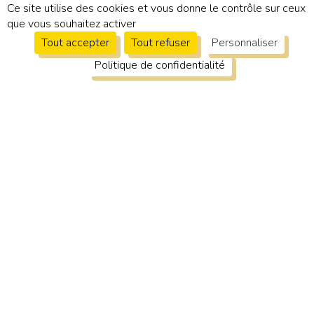
Ce site utilise des cookies et vous donne le contrôle sur ceux
que vous souhaitez activer
Tout accepter
Tout refuser
Personnaliser
Nos
Politique de confidentialité
coordonnées
Odalisque
86
Horaires :
Mardi – vendredi : 9h à 19h
Samedi de 9h à 14h
Nous Appeler :
05 49 88 93 74
Adresse :