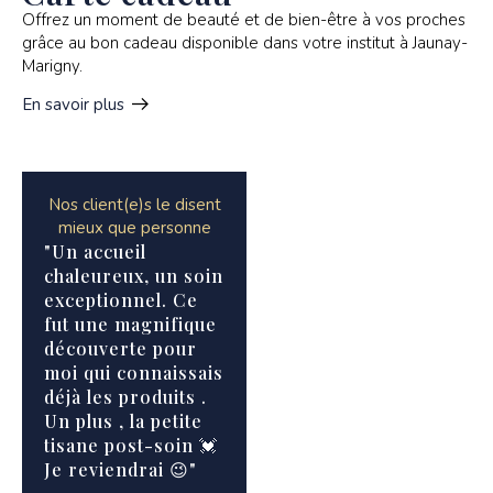
Offrez un moment de beauté et de bien-être à vos proches
grâce au bon cadeau disponible dans votre institut à Jaunay-
Marigny.
En savoir plus
Nos client(e)s le disent
mieux que personne
"Un accueil
"Gérée par une
"Institut
chaleureux, un soin
personne douce et
passez un
exceptionnel. Ce
à l’écoute, ses
moment ! 
fut une magnifique
soins sont géniaux
y est parf
découverte pour
et à des prix
panel des
moi qui connaissais
raisonnables.
prestatio
déjà les produits .
Meilleure
diversifié.
Un plus , la petite
esthéticienne que
découver
tisane post-soin 💓
j’ai eu !"
l'épilatio
Je reviendrai 😉"
Epiloderm