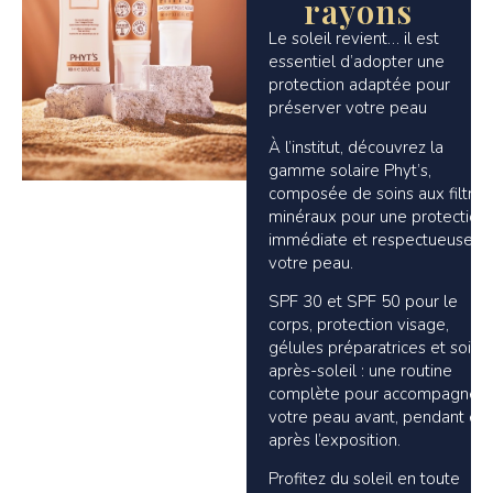
rayons
Le soleil revient… il est
essentiel d’adopter une
protection adaptée pour
préserver votre peau
À l’institut, découvrez la
gamme solaire Phyt’s,
composée de soins aux filtres
minéraux pour une protection
immédiate et respectueuse d
votre peau.
SPF 30 et SPF 50 pour le
corps, protection visage,
gélules préparatrices et soins
après-soleil : une routine
complète pour accompagner
votre peau avant, pendant et
après l’exposition.
Profitez du soleil en toute